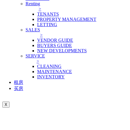
Renting
>
TENANTS
PROPERTY MANAGEMENT
LETTING
SALES
>
VENDOR GUIDE
BUYERS GUIDE
NEW DEVELOPMENTS
SERVICE
>
CLEANING
MAINTENANCE
INVENTORY
租房
买房
X